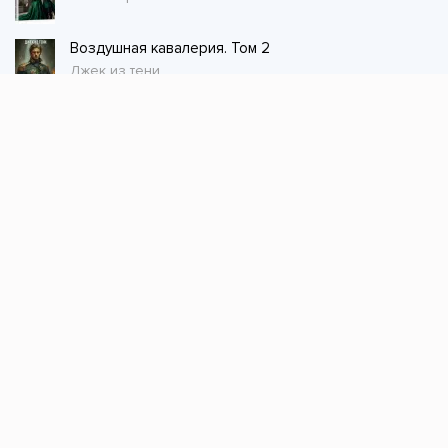
Воздушная кавалерия. Том 2
Джек из тени
Стол заказов
Не нашли книгу, оставьте заказ и мы ее
постараемся найти!
Заказать
Добавляйтесь
поможем найти книгу!
Наш канал в телеграме