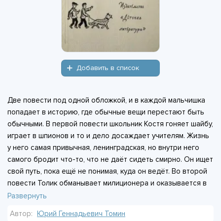
Добавить в список
Две повести под одной обложкой, и в каждой мальчишка
попадает в историю, где обычные вещи перестают быть
обычными. В первой повести школьник Костя гоняет шайбу,
играет в шпионов и то и дело досаждает учителям. Жизнь
у него самая привычная, ленинградская, но внутри него
самого бродит что-то, что не даёт сидеть смирно. Он ищет
свой путь, пока ещё не понимая, куда он ведёт. Во второй
повести Толик обманывает милиционера и оказывается в
странном месте, где знакомится с волшебной силой.
Развернуть
Обычные спичечные коробки здесь таят неожиданные
Автор:
Юрий Геннадьевич Томин
возможности, и мир вокруг начинает меняться. Обе