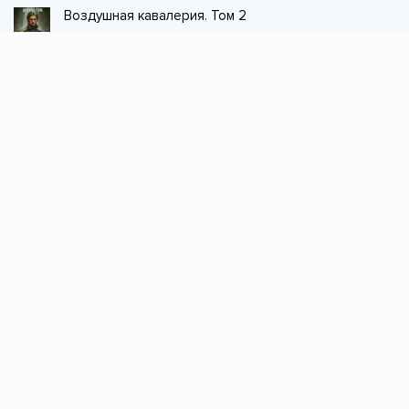
Воздушная кавалерия. Том 2
Джек из тени
Стол заказов
Не нашли книгу, оставьте заказ и мы ее
постараемся найти!
Заказать
Добавляйтесь
поможем найти книгу!
Наш канал в телеграме