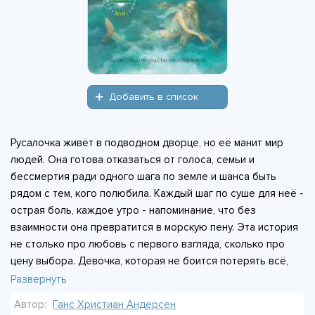
Добавить в список
Русалочка живёт в подводном дворце, но её манит мир
людей. Она готова отказаться от голоса, семьи и
бессмертия ради одного шага по земле и шанса быть
рядом с тем, кого полюбила. Каждый шаг по суше для неё -
острая боль, каждое утро - напоминание, что без
взаимности она превратится в морскую пену. Эта история
не столько про любовь с первого взгляда, сколько про
цену выбора. Девочка, которая не боится потерять всё,
даже себя, ради мечты. Акварельные иллюстрации
Развернуть
Анастасии Архиповой передают и прохладу морских
Автор:
Ганс Христиан Андерсен
глубин, и тепло закатов на берегу. В книге нет счастливого