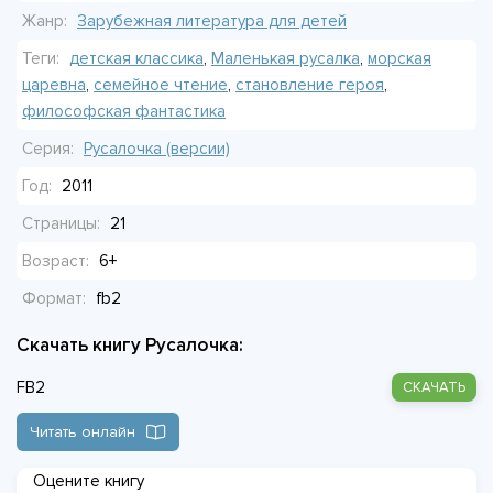
финала в привычном смысле, но есть тишина, в которой
Жанр:
Зарубежная литература для детей
растворяется отчаянное желание быть любимой.
Теги:
детская классика
,
Маленькая русалка
,
морская
Иллюстрация, где Русалочка смотрит на корабль с берега,
царевна
,
семейное чтение
,
становление героя
,
запоминается надолго.
философская фантастика
Серия:
Русалочка (версии)
Год:
2011
Страницы:
21
Возраст:
6+
Формат:
fb2
Скачать книгу Русалочка:
FB2
СКАЧАТЬ
Читать онлайн
Оцените книгу