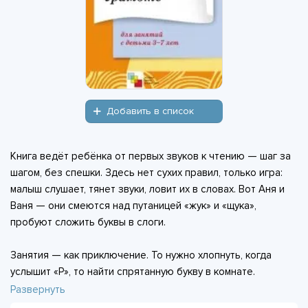
Добавить в список
Книга ведёт ребёнка от первых звуков к чтению — шаг за
шагом, без спешки. Здесь нет сухих правил, только игра:
малыш слушает, тянет звуки, ловит их в словах. Вот Аня и
Ваня — они смеются над путаницей «жук» и «щука»,
пробуют сложить буквы в слоги.
Занятия — как приключение. То нужно хлопнуть, когда
услышит «Р», то найти спрятанную букву в комнате.
Постепенно звуки складываются в слова, слова — в
Развернуть
предложения. Иногда трудно, но всегда интересно: будто