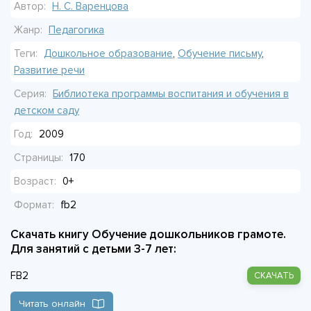
Автор:
Н. С. Варенцова
пробираешься сквозь лес и вдруг видишь свет — вот оно,
получилось!
Жанр:
Педагогика
Теги:
Дошкольное образование
,
Обучение письму
,
Автор не давит, не торопит. Она знает: у каждого свой
Развитие речи
ритм. Кто-то схватит на лету, кому-то нужно повторить
Серия:
Библиотека программы воспитания и обучения в
десять раз. Главное — чтобы ребёнок чувствовал: у него
детском саду
выходит. И тогда он сам потянется к книжке, сам захочет
разгадать эти странные знаки на странице.
Год:
2009
Страницы:
170
Всё просто. Всё всерьёз.
Возраст:
0+
Формат:
fb2
Скачать книгу Обучение дошкольников грамоте.
Для занятий с детьми 3-7 лет:
FB2
СКАЧАТЬ
Читать онлайн