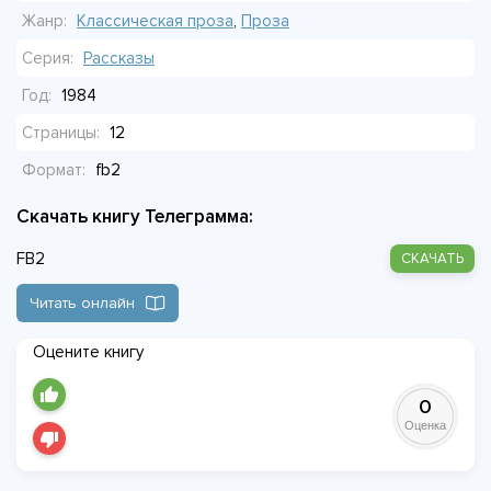
Когда дочь наконец понимает, что случилось, бросает всё,
Жанр:
Классическая проза
,
Проза
мчится в деревню. Но опаздывает. Находит только
Серия:
Рассказы
холодную избу, чужих людей, свежий холм за околицей.
Год:
1984
Поздно.
Страницы:
12
Формат:
fb2
Скачать книгу Телеграмма:
FB2
СКАЧАТЬ
Читать онлайн
Оцените книгу
0
Оценка