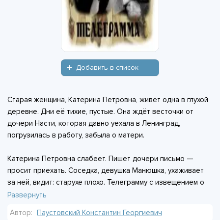
Добавить в список
Старая женщина, Катерина Петровна, живёт одна в глухой
деревне. Дни её тихие, пустые. Она ждёт весточки от
дочери Насти, которая давно уехала в Ленинград,
погрузилась в работу, забыла о матери.
Катерина Петровна слабеет. Пишет дочери письмо —
просит приехать. Соседка, девушка Манюшка, ухаживает
за ней, видит: старухе плохо. Телеграмму с извещением о
болезни Насте передают не сразу — она занята
Развернуть
выставкой, делами.
Автор:
Паустовский Константин Георгиевич