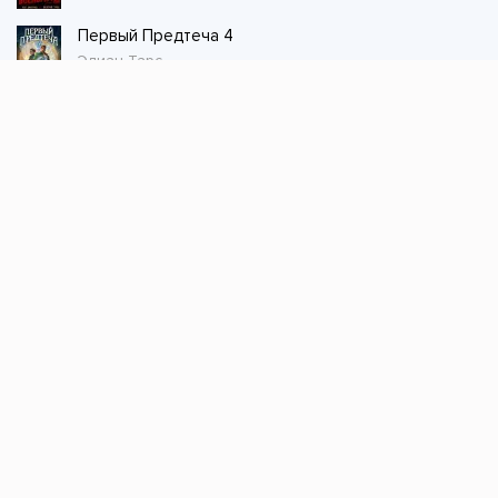
Первый Предтеча 4
Элиан Тарс
Стол заказов
Не нашли книгу, оставьте заказ и мы ее
постараемся найти!
Заказать
Добавляйтесь
поможем найти книгу!
Наш канал в телеграме