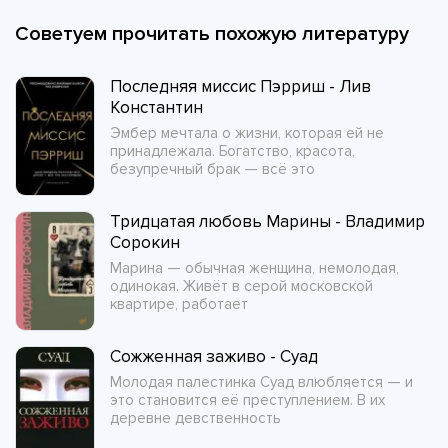
Советуем прочитать похожую литературу
Последняя миссис Пэрриш - Лив
Константин
Эмбер мечтала о жизни, которая ей не
принадлежала. Богатство, красота,
безупречный брак — всё это
Тридцатая любовь Марины - Владимир
Сорокин
Марина — обычная женщина, немолодая,
одинокая. Живёт в серой московской
квартире, работает
Сожженная заживо - Суад
Молодая палестинка Суад влюбляется — и
это становится её преступлением. В их
деревне девственность