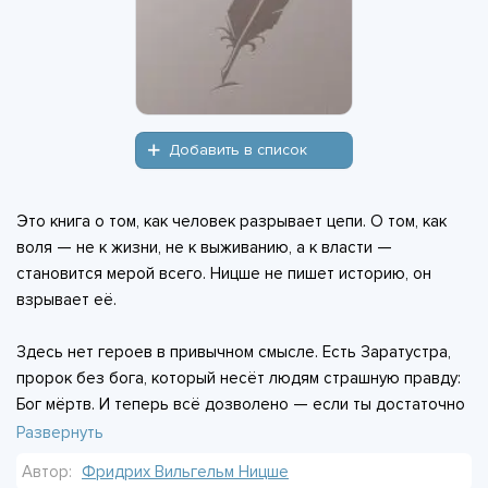
Добавить в список
Это книга о том, как человек разрывает цепи. О том, как
воля — не к жизни, не к выживанию, а к власти —
становится мерой всего. Ницше не пишет историю, он
взрывает её.
Здесь нет героев в привычном смысле. Есть Заратустра,
пророк без бога, который несёт людям страшную правду:
Бог мёртв. И теперь всё дозволено — если ты достаточно
силён. Есть толпа, которая боится этой свободы. Есть
Развернуть
последний человек — жалкий, довольный, без желаний.
Автор:
Фридрих Вильгельм Ницше