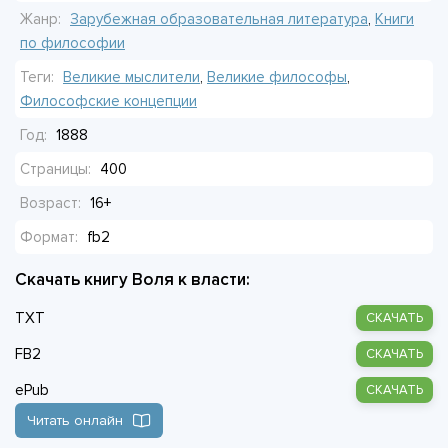
Но главное — тот, кто осмелится стать *сверхчеловеком*.
Жанр:
Зарубежная образовательная литература
,
Книги
Тот, кто создаст новые ценности поверх старых. Кто
по философии
примет мир без смысла и всё равно скажет «да».
Теги:
Великие мыслители
,
Великие философы
,
Философские концепции
Это не философия в тиши кабинета. Это крик. Вызов. И
Год:
1888
если ты услышишь его — назад дороги не будет.
Страницы:
400
Возраст:
16+
Формат:
fb2
Скачать книгу Воля к власти:
TXT
СКАЧАТЬ
FB2
СКАЧАТЬ
ePub
СКАЧАТЬ
Читать онлайн