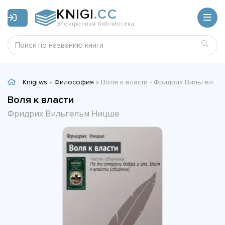
KNIGI
.CC
Электронная библиотека
Knigi.ws
»
Философия
» Воля к власти - Фридрих Вильгельм Ницше
Воля к власти
Фридрих Вильгельм Ницше