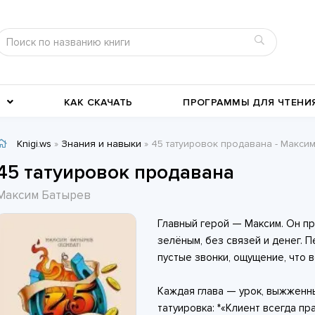
КАК СКАЧАТЬ
ПРОГРАММЫ ДЛЯ ЧТЕНИ
Knigi.ws
»
Знания и навыки
» 45 татуировок продавана - Макси
Детективы
Детские книги
45 татуировок продавана
Военное дело
География, путевые заметки
Максим Батырев
Современные любовные
Исторические любовные
Главный герой — Максим. Он п
романы
История
романы
Классика жанра
зелёным, без связей и денег. 
пустые звонки, ощущение, что в
Каждая глава — урок, выжженн
татуировка: *«Клиент всегда пр