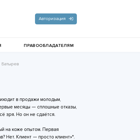
Авторизация
Я
ПРАВООБЛАДАТЕЛЯМ
м Батырев
Документальная литература
Пьесы, драматургия
Остросюжетные любовные
риходит в продажи молодым,
романы
Стихи и поэзия
Первые месяцы — сплошные отказы,
сё зря. Но он не сдаётся.
ый на коже опытом. Первая
ав? Нет. Клиент — просто клиент»*.