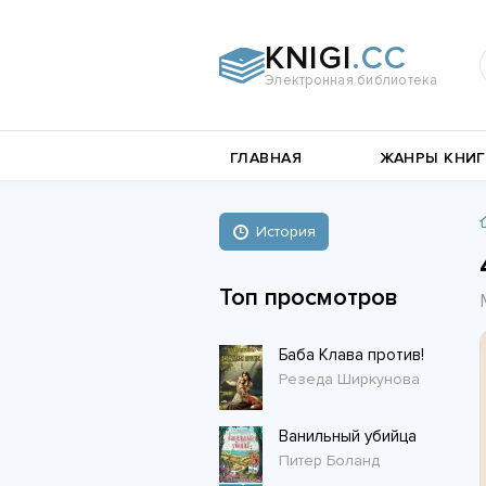
KNIGI
.CC
Электронная библиотека
и
Документальная
ГЛАВНАЯ
ЖАНРЫ КНИГ
литература
Пьесы,
е
драматургия
Остросюжетные
История
Книги о войне
любовные
Стихи и поэзия
Биографии и Мемуары
романы
Топ просмотров
Любовные романы
Баба Клава против!
Короткие любовные романы
Резеда Ширкунова
Ванильный убийца
Питер Боланд