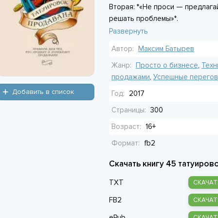
Вторая: *«Не проси — предлагай
решать проблемы»*.
Развернуть
Он учится читать людей, чувств
Автор:
Максим Батырев
Встречает наставников, теряет 
Постепенно цифры в отчётах ра
Жанр:
Просто о бизнесе
,
Техн
сомнения, предательства колле
продажами
,
Успешные перего
Добавить в список
Год:
2017
Финал не про успех. Про то, чт
Страницы:
300
остаёшься тем же парнем у те
правила игры. И эти правила —
Возраст:
16+
не сотрёшь.
Формат:
fb2
Скачать книгу 45 татуиров
TXT
СКАЧАТ
FB2
СКАЧАТ
ePub
СКАЧАТ