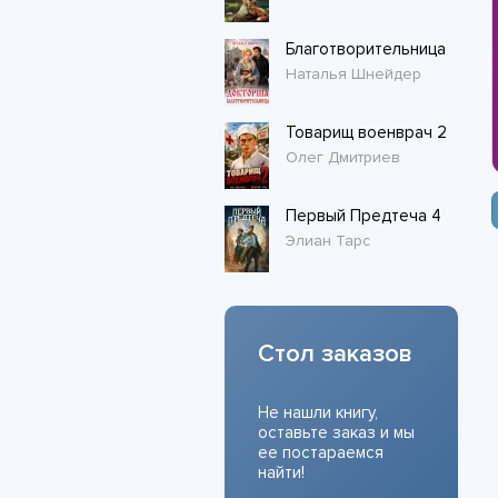
Благотворительница
Наталья Шнейдер
Товарищ военврач 2
Олег Дмитриев
Первый Предтеча 4
Элиан Тарс
Стол заказов
Не нашли книгу,
оставьте заказ и мы
ее постараемся
найти!