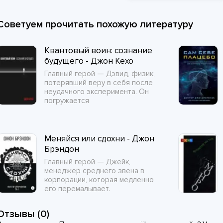
Советуем прочитать похожую литературу
Квантовый воин: сознание
будущего - Джон Кехо
Главный герой — Дэвид, физик,
потерявший веру в себя после
неудачного эксперимента. Он
погружается
Меняйся или сдохни - Джон
Брэндон
Главный герой — Джейк,
менеджер среднего звена в
корпорации, которая медленно
его перемалывает.
Отзывы (0)