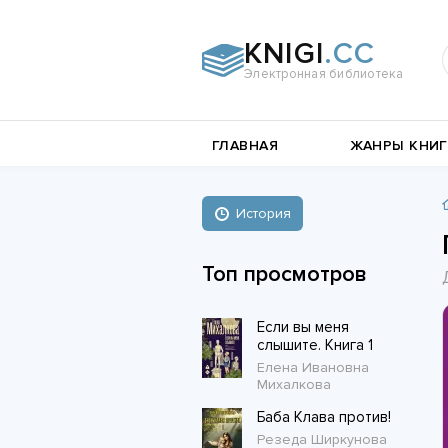
KNIGI
.CC
Электронная библиотека
и
Документальная
ГЛАВНАЯ
ЖАНРЫ КНИГ
литература
Пьесы,
е
драматургия
Остросюжетные
История
Книги о войне
любовные
Стихи и поэзия
Биографии и Мемуары
романы
Топ просмотров
Любовные романы
Если вы меня
Короткие любовные романы
слышите. Книга 1
Елена Ивановна
Михалкова
Баба Клава против!
Резеда Ширкунова