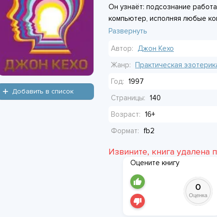
Он узнаёт: подсознание работа
компьютер, исполняя любые ко
брошены вскользь. Оно не отли
Развернуть
берёт и воплощает.
Автор:
Джон Кехо
Герой начинает экспериментиро
Жанр:
Практическая эзотерик
Визуализирует желаемое так яр
Год:
1997
Постепенно реальность подстр
Добавить в список
Страницы:
140
увереннее. Он видит закономер
Возраст:
16+
Это не магия. Это механизм, ко
Формат:
fb2
никто не объяснил, как им поль
Извините, книга удалена 
Оцените книгу
0
Оценка