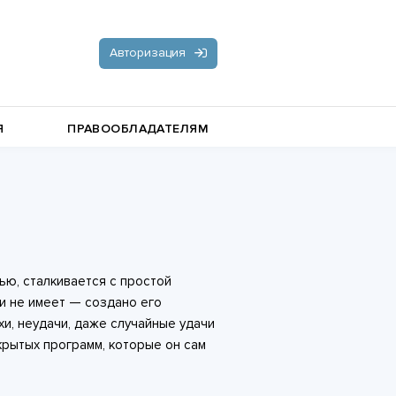
Авторизация
Я
ПРАВООБЛАДАТЕЛЯМ
Документальная литература
Пьесы, драматургия
Остросюжетные любовные
ью, сталкивается с простой
романы
Стихи и поэзия
ли не имеет — создано его
хи, неудачи, даже случайные удачи
скрытых программ, которые он сам