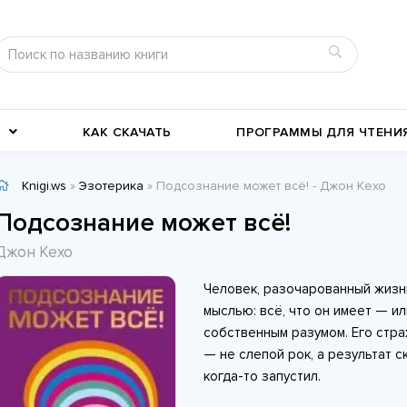
КАК СКАЧАТЬ
ПРОГРАММЫ ДЛЯ ЧТЕНИ
Knigi.ws
»
Эзотерика
» Подсознание может всё! - Джон Кехо
Детективы
Детские книги
Подсознание может всё!
Военное дело
География, путевые заметки
Джон Кехо
Современные любовные
Исторические любовные
Человек, разочарованный жизн
романы
История
романы
Классика жанра
мыслью: всё, что он имеет — и
собственным разумом. Его стра
— не слепой рок, а результат 
когда-то запустил.