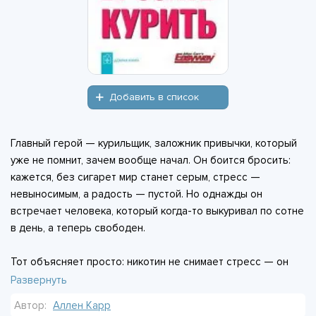
Добавить в список
Главный герой — курильщик, заложник привычки, который
уже не помнит, зачем вообще начал. Он боится бросить:
кажется, без сигарет мир станет серым, стресс —
невыносимым, а радость — пустой. Но однажды он
встречает человека, который когда-то выкуривал по сотне
в день, а теперь свободен.
Тот объясняет просто: никотин не снимает стресс — он
его создаёт. Каждая затяжка лишь временно утоляет
Развернуть
голод, который сама же и разжигает. Курение — не
Автор:
Аллен Карр
удовольствие, а ловушка: ты платишь деньги за мучения и