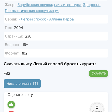
веришь, что это твой выбор.
Жанр:
Зарубежная прикладная литература
,
Здоровье
,
Психологическая консультация
Герой слушает, сопротивляется, злится. Но постепенно
Серия:
«Легкий способ» Аллена Карра
понимает: страх бросить — иллюзия. Сигареты ничего не
Год:
2004
дают — они только отнимают. И в тот момент, когда это
осознание становится ясным, как день, он тушит
Страницы:
230
последнюю. Не потому что надо — потому что больше не
Возраст:
16+
хочет.
Формат:
fb2
И оказывается: жить без дыма легко. Даже слишком.
Скачать книгу Легкий способ бросить курить:
FB2
СКАЧАТЬ
Читать онлайн
Оцените книгу
0
Оценка