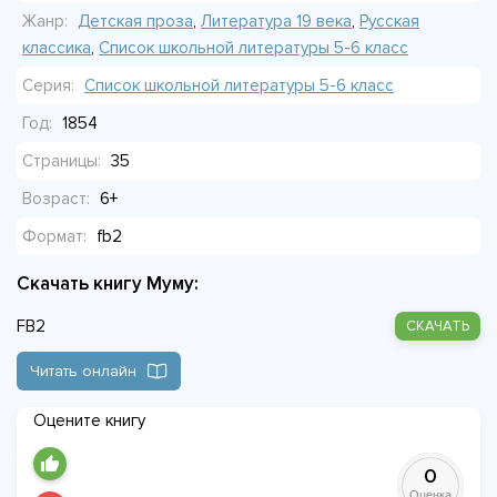
После этого Герасим бросает работу у барыни, уходит в
Жанр:
Детская проза
,
Литература 19 века
,
Русская
свою деревню. Больше он никогда никому не служит.
классика
,
Список школьной литературы 5-6 класс
Серия:
Список школьной литературы 5-6 класс
Год:
1854
Страницы:
35
Возраст:
6+
Формат:
fb2
Скачать книгу Муму:
FB2
СКАЧАТЬ
Читать онлайн
Оцените книгу
0
Оценка