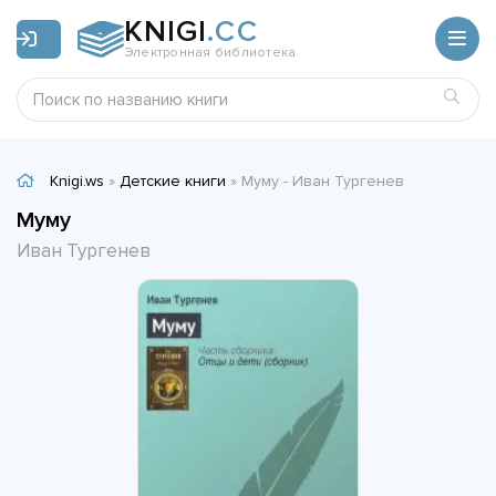
KNIGI
.CC
Электронная библиотека
Knigi.ws
»
Детские книги
» Муму - Иван Тургенев
Муму
Иван Тургенев