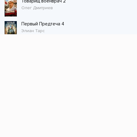
Товарищ военврач 2
Олег Дмитриев
Первый Предтеча 4
Элиан Тарс
Стол заказов
Не нашли книгу, оставьте заказ и мы ее
постараемся найти!
Заказать
Добавляйтесь
поможем найти книгу!