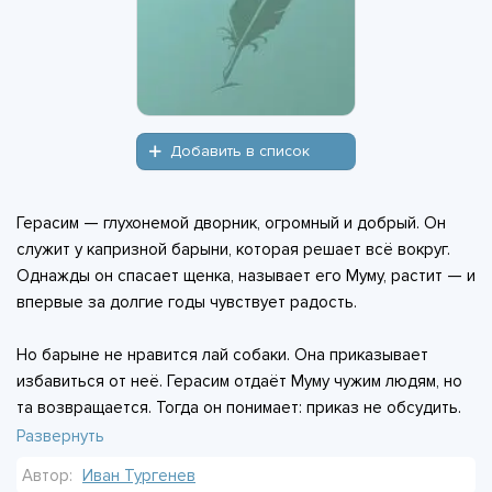
Добавить в список
Герасим — глухонемой дворник, огромный и добрый. Он
служит у капризной барыни, которая решает всё вокруг.
Однажды он спасает щенка, называет его Муму, растит — и
впервые за долгие годы чувствует радость.
Но барыне не нравится лай собаки. Она приказывает
избавиться от неё. Герасим отдаёт Муму чужим людям, но
та возвращается. Тогда он понимает: приказ не обсудить.
Взяв лодку, везёт собаку на реку, привязывает кирпичи —
Развернуть
и топит её своими руками.
Автор:
Иван Тургенев